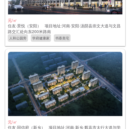
元/㎡
住友·景悦（安阳） 项目地址:河南·安阳·汤阴县崇文大道与文昌
路交汇处向东200米路南
人和公园旁
学府健康家
书香美宅
元/㎡
住友·同信府（新乡） 项目地址:河南·新乡·辉县市太行大道与学