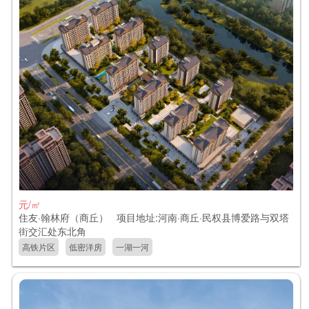
元/㎡
住友·翰林府（商丘） 项目地址:河南·商丘·民权县博爱路与双塔
街交汇处东北角
高铁片区
低密洋房
一湖一河