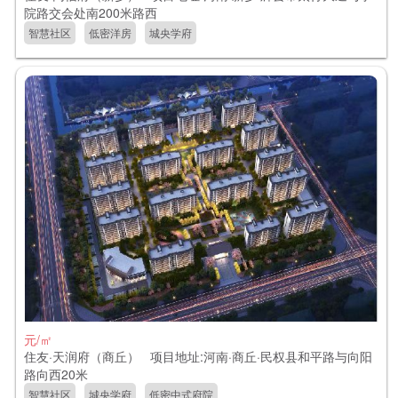
院路交会处南200米路西
智慧社区
低密洋房
城央学府
元/㎡
住友·天润府（商丘） 项目地址:河南·商丘·民权县和平路与向阳
路向西20米
智慧社区
城央学府
低密中式府院