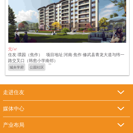
元/㎡
住友·璞园（焦作） 项目地址:河南·焦作·修武县青龙大道与纬一
路交叉口（韩愈小学南邻）
城央学府
公园社区
走进住友
媒体中心
产业布局