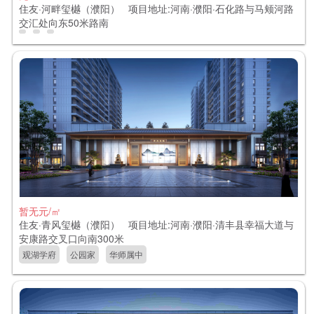
住友·河畔玺樾（濮阳） 项目地址:河南·濮阳·石化路与马颊河路
交汇处向东50米路南
暂无
元/㎡
住友·青风玺樾（濮阳） 项目地址:河南·濮阳·清丰县幸福大道与
安康路交叉口向南300米
观湖学府
公园家
华师属中