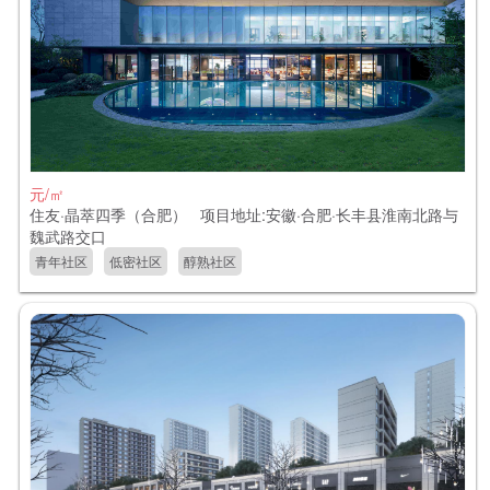
元/㎡
住友·晶萃四季（合肥） 项目地址:安徽·合肥·长丰县淮南北路与
魏武路交口
青年社区
低密社区
醇熟社区