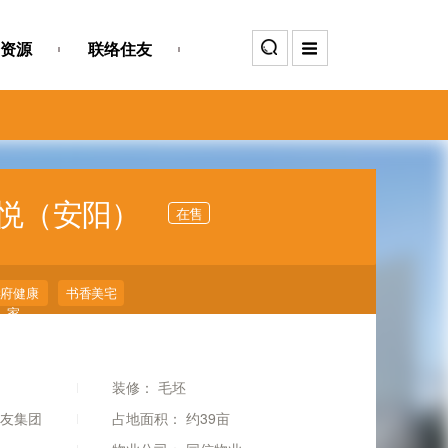
资源
联络住友
景悦（安阳）
在售
学府健康
书香美宅
家
装修：
毛坯
友集团
占地面积：
约39亩