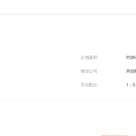
占地面积
约39
物业公司
同信
车位配比
1：0.