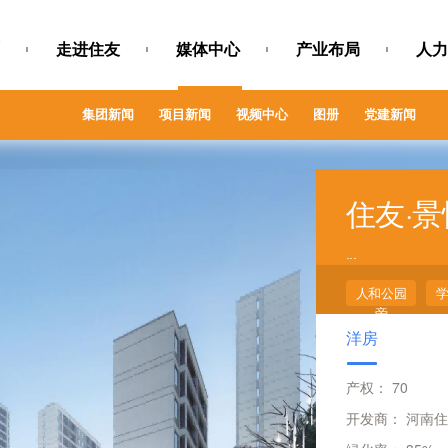
走进住友
媒体中心
产业布局
人力
集团新闻
项目新闻
视频中心
图册
党建新闻
住友·
...
人和公园
旁
洋房
产权：
70
开发商：
河南住