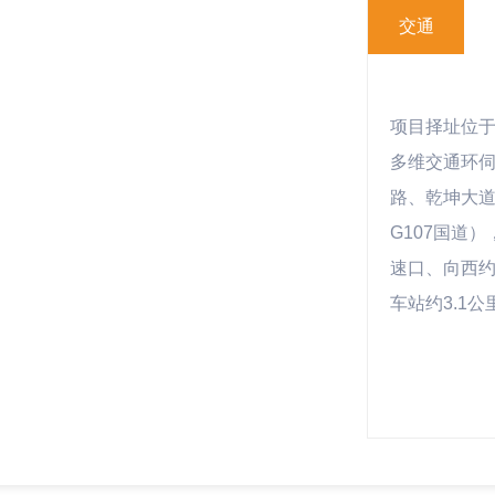
交通
项目择址位
多维交通环
路、乾坤大
G107国道
速口、向西约
车站约3.1公