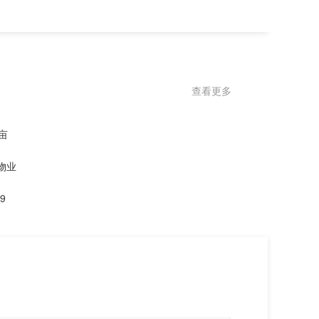
查看更多
亩
物业
9