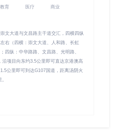
教育
医疗
商业
于崇文大道与文昌路主干道交汇，四横四纵
伺左右（四横：崇文大道、人和路、长虹
道；四纵：中华路路、文昌路、光明路、
），沿项目向东约3.5公里即可直达京港澳高
1.5公里即可到达G107国道，距离汤阴火
里。