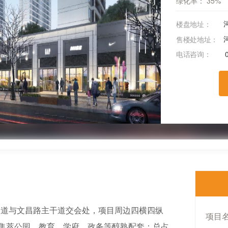
绿化率：
35%
楼盘地址：
售楼处地址：
电话咨询：
大道与文昌路主干道交会处，项目周边四横四纵
项目
集萃公园、教育、学府、政务等醇熟配套；总占