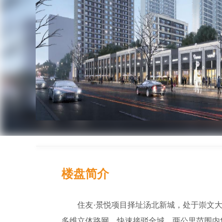
楼盘简介
住友·景悦项目择址汤北新城，处于崇文
多维立体路网，快速接驳全城，两公里范围内