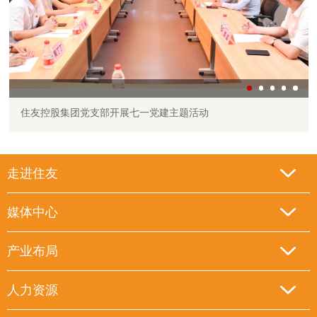
住友控股集团党支部开展七一党建主题活动
走进住友
媒体中心
产业布局
人力资源