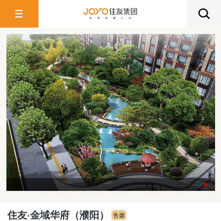
住友·金域华府（濮阳）
售馨