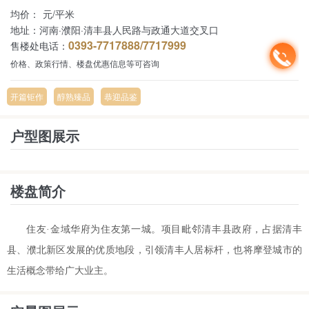
均价：
元/平米
地址：
河南·濮阳·清丰县人民路与政通大道交叉口
0393-7717888/7717999
售楼处电话：
价格、政策行情、楼盘优惠信息等可咨询
开篇钜作
醇熟臻品
恭迎品鉴
户型图展示
楼盘简介
住友·金域华府为住友第一城。
项目毗邻清丰县政府，占据清丰
县、濮北新区发展的优质地段，引领清丰人居标杆，也将摩登城市的
生活概念带给广大业主。