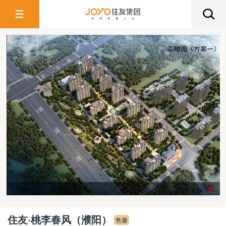
住友·桃李春风（濮阳）
售馨