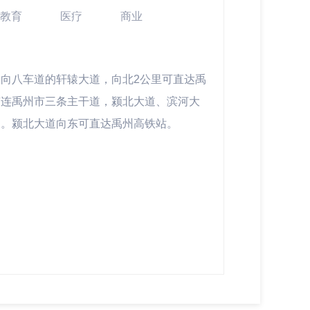
教育
医疗
商业
向八车道的轩辕大道，向北2公里可直达禹
南连禹州市三条主干道，颍北大道、滨河大
道。颍北大道向东可直达禹州高铁站。