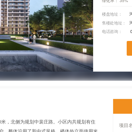
绿化率：
35%
楼盘地址：
售楼处地址：
电话咨询：
00米，北侧为规划中裴庄路。小区内共规划有住
项目
1036户，整体沿用了新中式风格，楼体外立面使用米