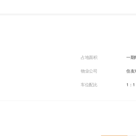
占地面积
一期
物业公司
住友
车位配比
1：1