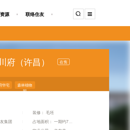
资源
联络住友
颍川府（许昌）
在售
府华宅
森林植物
园
装修：
毛坯
友集团
占地面积：
一期约70亩