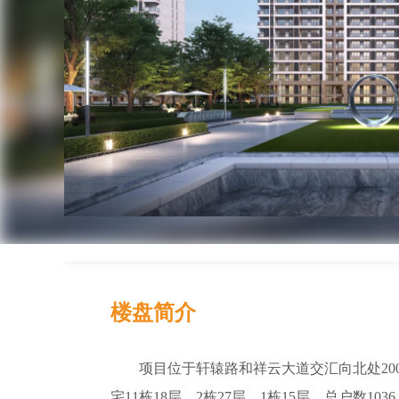
楼盘简介
项目位于轩辕路和祥云大道交汇向北处2
宅11栋18层，2栋27层，1栋15层，总户数