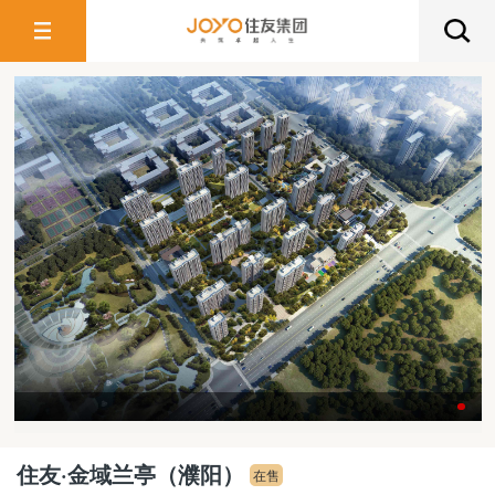
住友·金域兰亭（濮阳）
在售