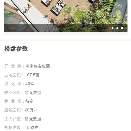
楼盘参数
开 发 商：
河南住友集团
占地面积：
167.5亩
绿 化 率：
40%
物业公司：
暂无数据
物 业 费：
待定
建筑面积：
26万㎡
主力户型：
暂无数据
规划户数：
1552户