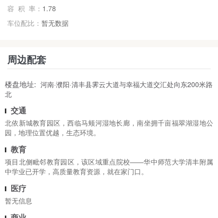
容 积 率：
1.78
车位配比：
暂无数据
周边配套
楼盘地址:
河南·濮阳·清丰县霁云大道与幸福大道交汇处向东200米路
北
交通
北依新城教育园区，西临马颊河湿地长廊，南坐拥千亩福翠湖湿地公
园，地理位置优越，生态环境。
教育
项目北侧毗邻教育园区，该区域重点院校——华中师范大学清丰附属
中学业已开学，高质量教育资源，就在家门口。
医疗
暂无信息
商业