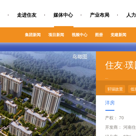
走进住友
媒体中心
产业布局
人力
集团新闻
项目新闻
视频中心
图册
党建新闻
住友·
...
轩辕故里
低
洋房
产权：
70
开发商：
河南住