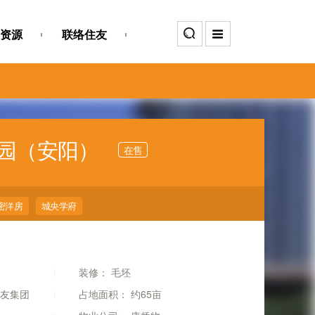
资源
联络住友
璞园（安阳）
在售
密洋房
城央学府
装修：
毛坯
友集团
占地面积：
约65亩