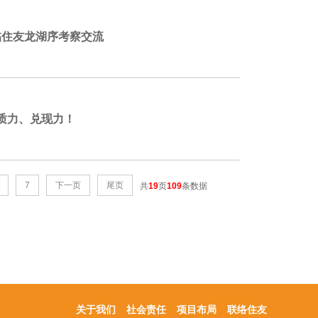
临住友龙湖序考察交流
质力、兑现力！
7
下一页
尾页
共
19
页
109
条数据
关于我们
社会责任
项目布局
联络住友