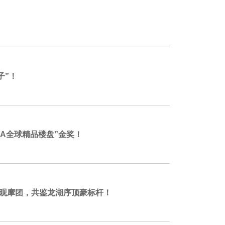
子”！
RA全球精品楼盘”金奖！
人观摩团，共鉴龙湖序顶豪标杆！