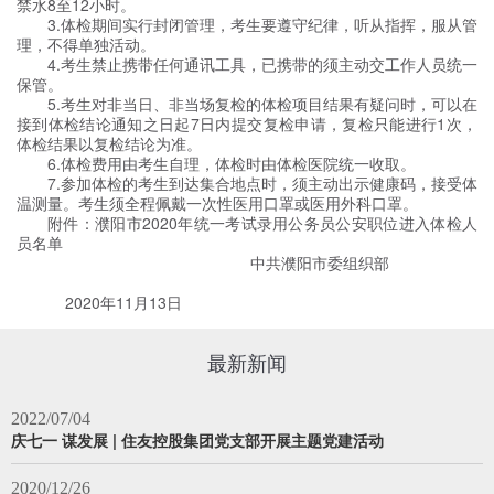
禁水8至12小时。
3.体检期间实行封闭管理，考生要遵守纪律，听从指挥，服从管
理，不得单独活动。
4.考生禁止携带任何通讯工具，已携带的须主动交工作人员统一
保管。
5.考生对非当日、非当场复检的体检项目结果有疑问时，可以在
接到体检结论通知之日起7日内提交复检申请，复检只能进行1次，
体检结果以复检结论为准。
6.体检费用由考生自理，体检时由体检医院统一收取。
7.参加体检的考生到达集合地点时，须主动出示健康码，接受体
温测量。考生须全程佩戴一次性医用口罩或医用外科口罩。
附件：濮阳市2020年统一考试录用公务员公安职位进入体检人
员名单
中共濮阳市委组织部
2020年11月13日
最新新闻
2022/07/04
庆七一 谋发展 | 住友控股集团党支部开展主题党建活动
2020/12/26