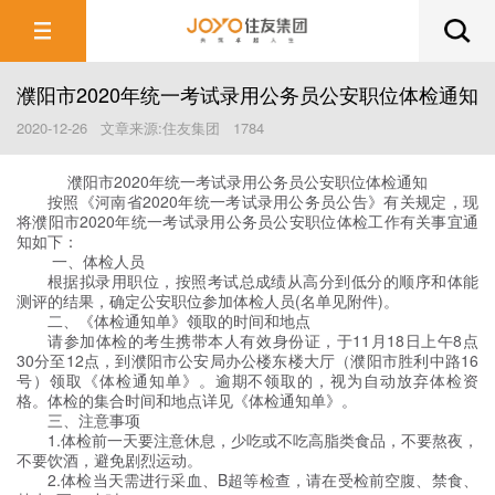
濮阳市2020年统一考试录用公务员公安职位体检通知
2020-12-26 文章来源:住友集团 1784
濮阳市2020年统一考试录用公务员公安职位
体检通知
按照《河南省2020年统一考试录用公务员公告》有关规定，现
将濮阳市2020年统一考试录用公务员公安职位体检工作有关事宜通
知如下：
一、体检人员
根据拟录用职位，按照考试总成绩从高分到低分的顺序和体能
测评的结果，确定公安职位参加体检人员(名单见附件)。
二、《体检通知单》领取的时间和地点
请参加体检的考生携带本人有效身份证，于11月18日上午8点
30分至12点，到濮阳市公安局办公楼东楼大厅（濮阳市胜利中路16
号）领取《体检通知单》。逾期不领取的，视为自动放弃体检资
格。体检的集合时间和地点详见《体检通知单》。
三、注意事项
1.体检前一天要注意休息，少吃或不吃高脂类食品，不要熬夜，
不要饮酒，避免剧烈运动。
2.体检当天需进行采血、B超等检查，请在受检前空腹、禁食、