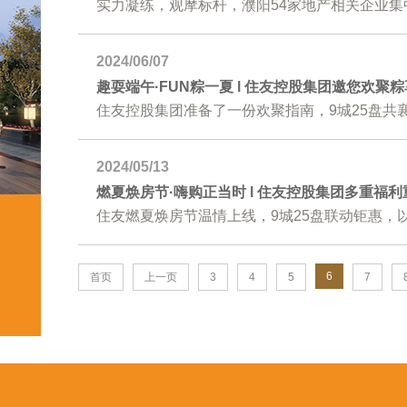
实力凝练，观摩标杆，濮阳54家地产相关企业集中
2024/06/07
趣耍端午·FUN粽一夏 l 住友控股集团邀您欢聚
住友控股集团准备了一份欢聚指南，9城25盘共襄盛
2024/05/13
燃夏焕房节·嗨购正当时 l 住友控股集团多重福
住友燃夏焕房节温情上线，9城25盘联动钜惠，以
6
首页
上一页
3
4
5
7