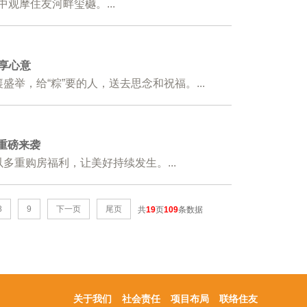
观摩住友河畔玺樾。...
粽享心意
举，给“粽”要的人，送去思念和祝福。...
利重磅来袭
多重购房福利，让美好持续发生。...
8
9
下一页
尾页
共
19
页
109
条数据
关于我们
社会责任
项目布局
联络住友