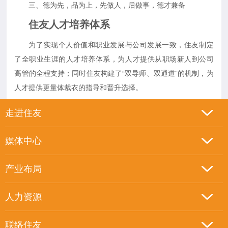
三、德为先，品为上，先做人，后做事，德才兼备
住友人才培养体系
为了实现个人价值和职业发展与公司发展一致，住友制定
了全职业生涯的人才培养体系，为人才提供从职场新人到公司
高管的全程支持；同时住友构建了“双导师、双通道”的机制，为
人才提供更量体裁衣的指导和晋升选择。
走进住友
媒体中心
产业布局
人力资源
联络住友