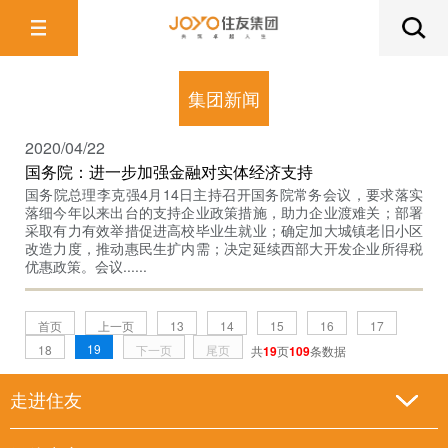
集团新闻
2020/04/22
国务院：进一步加强金融对实体经济支持
国务院总理李克强4月14日主持召开国务院常务会议，要求落实
落细今年以来出台的支持企业政策措施，助力企业渡难关；部署
采取有力有效举措促进高校毕业生就业；确定加大城镇老旧小区
改造力度，推动惠民生扩内需；决定延续西部大开发企业所得税
优惠政策。会议......
首页
上一页
13
14
15
16
17
19
18
下一页
尾页
共
19
页
109
条数据
走进住友