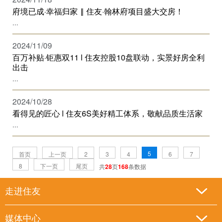
府境已成·幸福归家 ‖ 住友·翰林府项目盛大交房！
...
2024/11/09
百万补贴·钜惠双11 l 住友控股10盘联动，实景好房全利
出击
...
2024/10/28
看得见的匠心 l 住友6S美好精工体系，敬献品质生活家
...
5
首页
上一页
2
3
4
6
7
8
下一页
尾页
共
28
页
168
条数据
走进住友
媒体中心