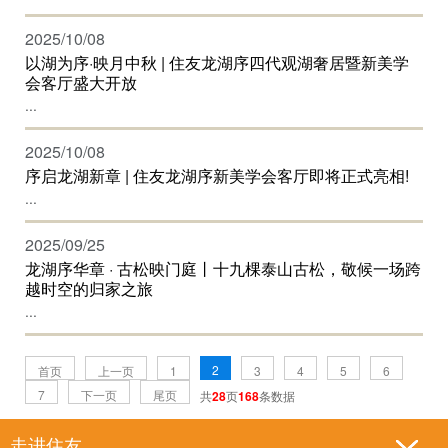
2025/10/08
以湖为序·映月中秋 | 住友龙湖序四代观湖奢居暨新美学
会客厅盛大开放
...
2025/10/08
序启龙湖新章 | 住友龙湖序新美学会客厅即将正式亮相!
...
2025/09/25
龙湖序华章 · 古松映门庭丨十九棵泰山古松，敬候一场跨
越时空的归家之旅
...
2
首页
上一页
1
3
4
5
6
7
下一页
尾页
共
28
页
168
条数据
走进住友