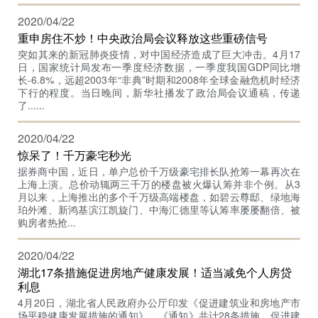
2020/04/22
重申房住不炒！中央政治局会议释放这些重磅信号
突如其来的新冠肺炎疫情，对中国经济造成了巨大冲击。4月17
日，国家统计局发布一季度经济数据，一季度我国GDP同比增
长-6.8%，远超2003年“非典”时期和2008年全球金融危机时经济
下行的程度。当日晚间，新华社播发了政治局会议通稿，传递
了......
2020/04/22
惊呆了！千万豪宅秒光
据券商中国，近日，单户总价千万级豪宅排长队抢筹一幕再次在
上海上演。总价动辄两三千万的楼盘被火爆认筹并非个例。从3
月以来，上海推出的多个千万级高端楼盘，如碧云尊邸、绿地海
珀外滩、新鸿基滨江凯旋门、中海汇德里等认筹率屡屡翻倍、被
购房者热抢...
2020/04/22
湖北17条措施促进房地产健康发展！适当减免个人房贷
利息
4月20日，湖北省人民政府办公厅印发《促进建筑业和房地产市
场平稳健康发展措施的通知》，《通知》共计28条措施，促进建